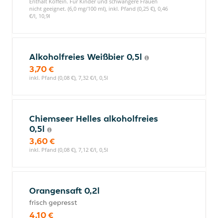
Enthält Koffein. Für Kinder und schwangere Frauen
nicht geeignet. (6,0 mg/100 ml), inkl. Pfand (0,25 €), 0,46
€/l, 10,9l
Alkoholfreies Weißbier 0,5l
3,70 €
inkl. Pfand (0,08 €), 7,32 €/l, 0,5l
Chiemseer Helles alkoholfreies
0,5l
3,60 €
inkl. Pfand (0,08 €), 7,12 €/l, 0,5l
Orangensaft 0,2l
frisch gepresst
4,10 €