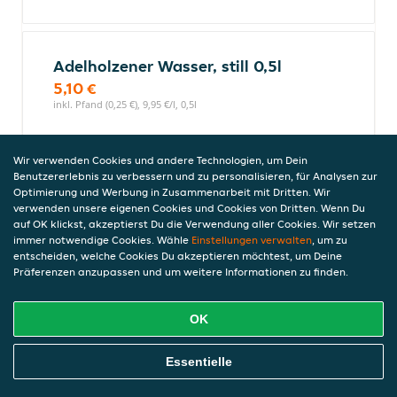
Adelholzener Wasser, still 0,5l
5,10 €
inkl. Pfand (0,25 €), 9,95 €/l, 0,5l
Wir verwenden Cookies und andere Technologien, um Dein
Coca-Cola 0.5
Benutzererlebnis zu verbessern und zu personalisieren, für Analysen zur
Optimierung und Werbung in Zusammenarbeit mit Dritten. Wir
Coca-Cola steht für einzigartigen
verwenden unsere eigenen Cookies und Cookies von Dritten. Wenn Du
Geschmack, Erfrischung und Momente
auf OK klickst, akzeptierst Du die Verwendung aller Cookies. Wir setzen
voller Lebensfreude. perfekt für die kleine
immer notwendige Cookies. Wähle
Einstellungen verwalten
, um zu
Belohnung on the go.
entscheiden, welche Cookies Du akzeptieren möchtest, um Deine
Präferenzen anzupassen und um weitere Informationen zu finden.
2,50 €
Enthält Koffein. Für Kinder und schwangere Frauen
nicht geeignet. (10,0 mg/100 ml), inkl. Pfand (0,25 €),
OK
0,45 €/l, 10,99l
Online Essen Bestellen
Essentielle
Coca-Cola Zero 0,5