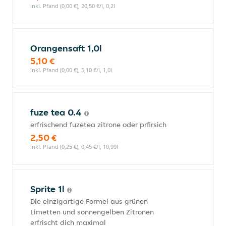
inkl. Pfand (0,00 €), 20,50 €/l, 0,2l
Orangensaft 1,0l
5,10 €
inkl. Pfand (0,00 €), 5,10 €/l, 1,0l
fuze tea 0.4
erfrischend fuzetea zitrone oder prfirsich
2,50 €
inkl. Pfand (0,25 €), 0,45 €/l, 10,99l
Sprite 1l
Die einzigartige Formel aus grünen
Limetten und sonnengelben Zitronen
erfrischt dich maximal