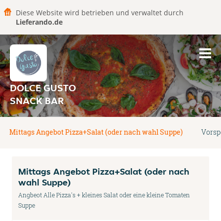
Diese Website wird betrieben und verwaltet durch
Lieferando.de
DOLCE GUSTO
SNACK BAR
Mittags Angebot Pizza+Salat (oder nach wahl Suppe)
Vorsp
Mittags Angebot Pizza+Salat (oder nach
wahl Suppe)
Angbeot Alle Pizza's + kleines Salat oder eine kleine Tomaten
Suppe